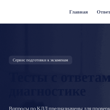
Перейти
Главная
Отве
к
содержимому
Сервис подготовки к экзаменам
Тесты с ответа
диагностике
Вопросы по КЛД предназначены для проверки