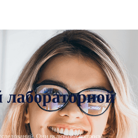
й лабораторной
сследований. Они включают вопросы,